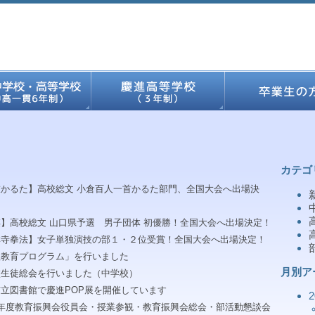
カテゴ
技かるた】高校総文 小倉百人一首かるた部門、全国大会へ出場決
】高校総文 山口県予選 男子団体 初優勝！全国大会へ出場決定！
林寺拳法】女子単独演技の部１・２位受賞！全国大会へ出場決定！
理教育プログラム」を行いました
月別ア
校生徒総会を行いました（中学校）
立図書館で慶進POP展を開催しています
8年度教育振興会役員会・授業参観・教育振興会総会・部活動懇談会