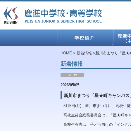
HOME
>
新着情報
>新川市まつり「星★
新着情報
2026/05/05
新川市まつり「星★町キャンパス
5月
5
日
(
月
)
、新川市まつりに、高校生徒
高校生徒会総務委員会は、「星★町キ
高校生有志は、子ども向けの「インク