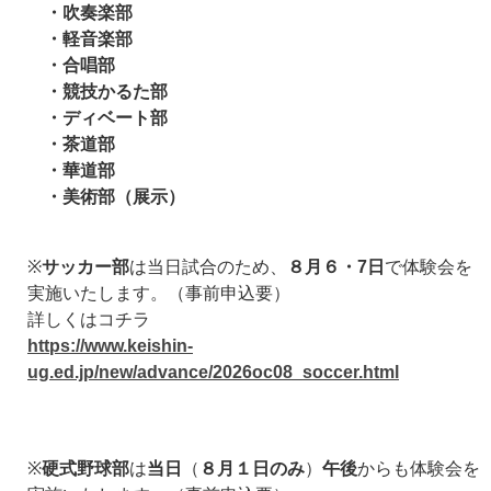
・吹奏楽部
・軽音楽部
・合唱部
・競技かるた部
・ディベート部
・茶道部
・華道部
・美術部（展示）
※
サッカー部
は当日試合のため、
８月６・7日
で体験会を
実施いたします。（事前申込要）
詳しくはコチラ
https://www.keishin-
ug.ed.jp/new/advance/2026oc08_soccer.html
※
硬式野球部
は
当日
（
８月１日のみ
）
午後
からも体験会を